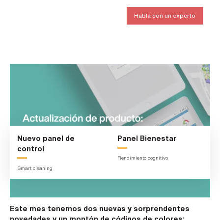
N
Habla con un experto
o
m
b
r
e
*
A
p
e
l
l
i
d
o
Nuevo panel de
Panel Bienestar
s
*
control
Rendimiento cognitivo
Smart cleaning
C
o
r
r
e
Este mes tenemos dos nuevas y sorprendentes
o
novedades y un montón de códigos de colores: