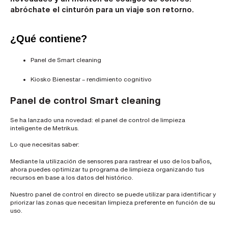
e
l
abróchate el cinturón para un viaje son retorno.
e
c
t
¿Qué contiene?
r
ó
n
i
Panel de Smart cleaning
c
o
Kiosko Bienestar – rendimiento cognitivo
p
r
o
Panel de control Smart cleaning
f
e
s
Se ha lanzado una novedad: el panel de control de limpieza
i
inteligente de Metrikus.
o
n
a
Lo que necesitas saber:
l
*
Mediante la utilización de sensores para rastrear el uso de los baños,
ahora puedes optimizar tu programa de limpieza organizando tus
recursos en base a los datos del histórico.
N
Nuestro panel de control en directo se puede utilizar para identificar y
ú
priorizar las zonas que necesitan limpieza preferente en función de su
m
uso.
e
r
o