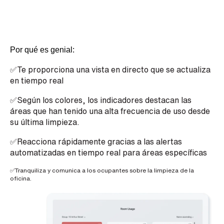
d
e
t
e
l
é
f
Por qué es genial:
o
n
✅Te proporciona una vista en directo que se actualiza
o
en tiempo real
✅Según los colores, los indicadores destacan las
áreas que han tenido una alta frecuencia de uso desde
su última limpieza.
✅Reacciona rápidamente gracias a las alertas
automatizadas en tiempo real para áreas específicas
✅Tranquiliza y comunica a los ocupantes sobre la limpieza de la
oficina.