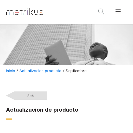
R
e
s
e
r
v
a
Inicio
/
Actualizacion producto
/
Septiembre
t
u
d
Atrás
e
Actualización de producto
m
o