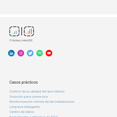
d
e
t
e
l
é
f
o
n
o
© Metrikus Limited 2022
Casos prácticos
Control de la calidad del aire interior
Solución para comercios
Monitorización remota de las instalaciones
Limpieza inteligente
Centro de datos
Seguimiento e informes de ESG