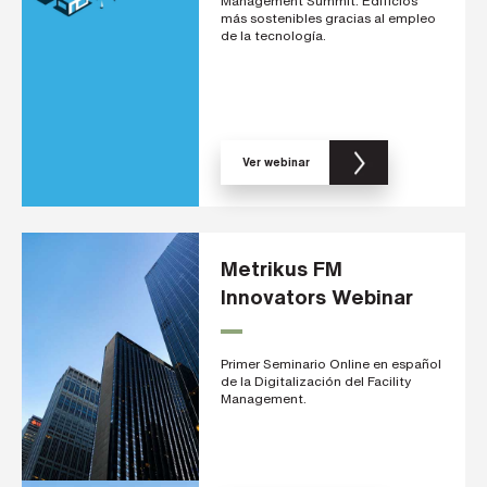
Management Summit. Edificios
más sostenibles gracias al empleo
N
de la tecnología.
o
m
b
r
e
*
Ver webinar
A
p
e
l
l
Metrikus FM
i
d
Innovators Webinar
o
s
*
Primer Seminario Online en español
de la Digitalización del Facility
Management.
C
o
r
r
e
o