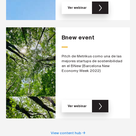
e
l
Ver webinar
e
c
t
r
ó
n
i
Bnew event
c
o
p
r
Pitch de Metrikus como una de las
o
f
mejores startups de sostenibilidad
e
en el BNew (Barcelona New
s
Economy Week 2022)
i
o
n
a
l
*
Ver webinar
N
ú
m
e
r
View content hub
→
o